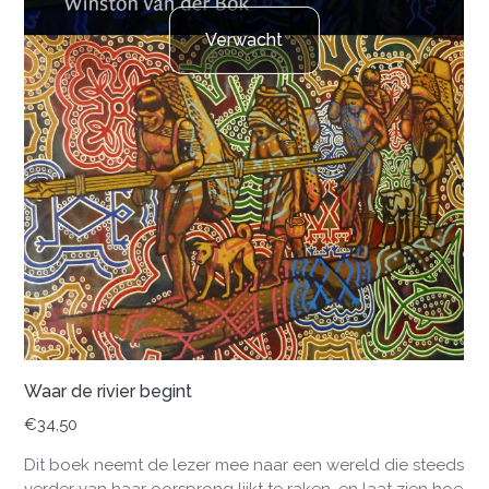
Verwacht
Waar de rivier begint
€
34,50
Dit boek neemt de lezer mee naar een wereld die steeds
verder van haar oorsprong lijkt te raken, en laat zien hoe