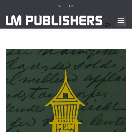
NL
EN
Search: