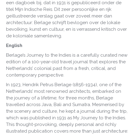
een dagboek bij, dat in 1931 is gepubliceerd onder de
titel Mijn Indische Reis. Dit zeer persoonlijke en rijk
geïllustreerde verslag gaat over zoveel meer dan
architectuur: Berlage schrijft bevlogen over de lokale
bevolking, kunst en cultuur, en is verrassend kritisch over
de koloniale samenleving.
English
Berlage’s Journey to the Indies is a carefully curated new
edition of a 100-year-old travel journal that explores the
Netherlands’ colonial past from a fresh, critical, and
contemporary perspective.
In 1923, Hendrik Petrus Berlage (1856-1934), one of the
Netherlands’ most renowned architects, embarked on
the journey of a lifetime; for three months, Berlage
travelled across Java, Bali and Sumatra. Mesmerised by
the scenery and culture, he kept a journal during the trip,
which was published in 1931 as My Journey to the Indies.
This thought-provoking, deeply personal and richly
illustrated publication covers more than just architecture: