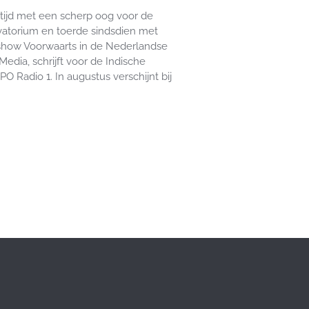
ltijd met een scherp oog voor de
rvatorium en toerde sindsdien met
 show Voorwaarts in de Nederlandse
dia, schrijft voor de Indische
O Radio 1. In augustus verschijnt bij