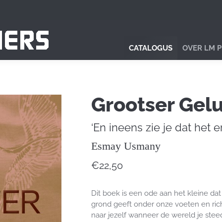
CATALOGUS
OVER LM 
Grootser Gel
‘En ineens zie je dat het er
Esmay Usmany
€
22,50
Dit boek is een ode aan het kleine dat g
grond geeft onder onze voeten en rich
naar jezelf wanneer de wereld je steed