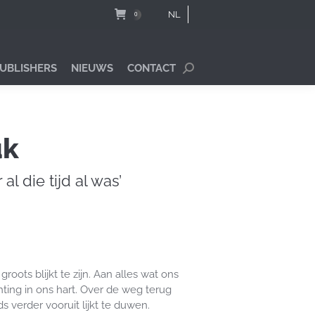
NL
0
PUBLISHERS
NIEUWS
CONTACT
Search:
uk
 al die tijd al was’
roots blijkt te zijn. Aan alles wat ons
ting in ons hart. Over de weg terug
s verder vooruit lijkt te duwen.