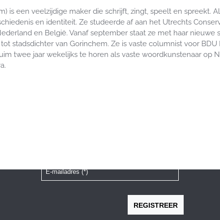
een veelzijdige maker die schrijft, zingt, speelt en spreekt. A
chiedenis en identiteit. Ze studeerde af aan het Utrechts Conse
Nederland en België. Vanaf september staat ze met haar nieuwe
ot stadsdichter van Gorinchem. Ze is vaste columnist voor BDU Me
uim twee jaar wekelijks te horen als vaste woordkunstenaar op NP
a.