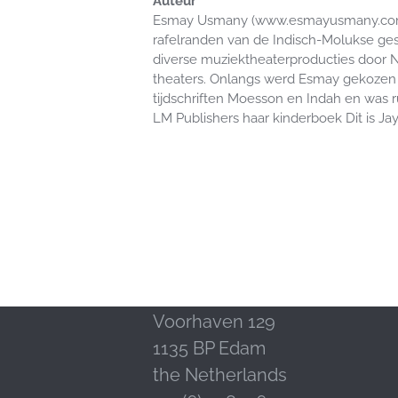
Auteur
Esmay Usmany (www.esmayusmany.com) is 
rafelranden van de Indisch-Molukse ges
diverse muziektheaterproducties door 
theaters. Onlangs werd Esmay gekozen t
tijdschriften Moesson en Indah en was r
LM Publishers haar kinderboek Dit is Jay
Contact
LM Publishers
Voorhaven 129
1135 BP Edam
the Netherlands