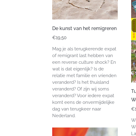
De kunst van het remigreren
€
19,50
Mag je als terugkerende expat
of remigrant last hebben van
een reverse culture shock? En
wat is dat eigenlijk? Is de
relatie met familie en vrienden
veranderd? Is het thuisland
veranderd? Of zijn wij soms
T
veranderd? Voor iedere expat
Wa
komt eens de onvermijdelijke
dag van terugkeer naar
€
Nederland.
Wa
We
La