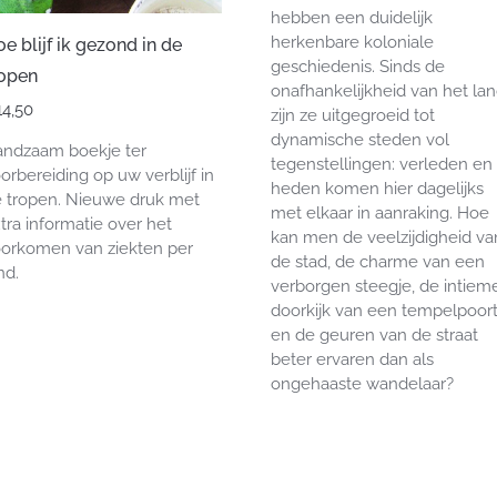
hebben een duidelijk
herkenbare koloniale
e blijf ik gezond in de
geschiedenis. Sinds de
ropen
onafhankelijkheid van het la
14,50
zijn ze uitgegroeid tot
dynamische steden vol
ndzaam boekje ter
tegenstellingen: verleden en
orbereiding op uw verblijf in
heden komen hier dagelijks
 tropen. Nieuwe druk met
met elkaar in aanraking. Hoe
tra informatie over het
kan men de veelzijdigheid va
orkomen van ziekten per
de stad, de charme van een
nd.
verborgen steegje, de intiem
doorkijk van een tempelpoor
en de geuren van de straat
beter ervaren dan als
ongehaaste wandelaar?