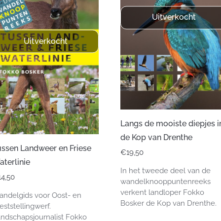
Uitverkocht
Uitverkocht
Langs de mooiste diepjes i
de Kop van Drenthe
ussen Landweer en Friese
€
19,50
terlinie
In het tweede deel van de
14,50
wandelknooppuntenreeks
verkent landloper Fokko
ndelgids voor Oost- en
Bosker de Kop van Drenthe.
ststellingwerf.
ndschapsjournalist Fokko