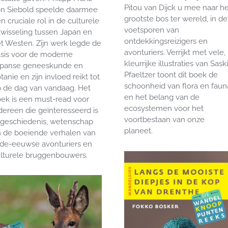
Pitou van Dijck u mee naar he
n Siebold speelde daarmee
grootste bos ter wereld, in de
n cruciale rol in de culturele
voetsporen van
twisseling tussen Japan en
ontdekkingsreizigers en
t Westen. Zijn werk legde de
avonturiers. Verrijkt met vele,
sis voor de moderne
kleurrijke illustraties van Sask
apanse geneeskunde en
Pfaeltzer toont dit boek de
tanie en zijn invloed reikt tot
schoonheid van flora en faun
 de dag van vandaag. Het
en het belang van de
ek is een must-read voor
ecosystemen voor het
dereen die geïnteresseerd is
voortbestaan van onze
 geschiedenis, wetenschap
planeet.
 de boeiende verhalen van
de-eeuwse avonturiers en
lturele bruggenbouwers.