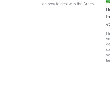
on how te deal with the Dutch.
Ho
t
€
Ha
vo
de
ex
vo
la