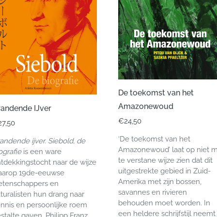
De toekomst van het
Amazonewoud
randende IJver
€
24,50
27,50
‘De toekomst van het
andende ijver. Siebold, de
Amazonewoud’ laat op niet m
ografie
is een ware
te verstane wijze zien dat dit
tdekkingstocht naar de wijze
uitgestrekte gebied in Zuid-
aarop 19de-eeuwse
Amerika met zijn bossen,
etenschappers en
savannes en rivieren
turalisten hun drang naar
behouden moet worden. In
nnis en persoonlijke roem
een heldere schrijfstijl neemt
stalte gaven. Philipp Franz