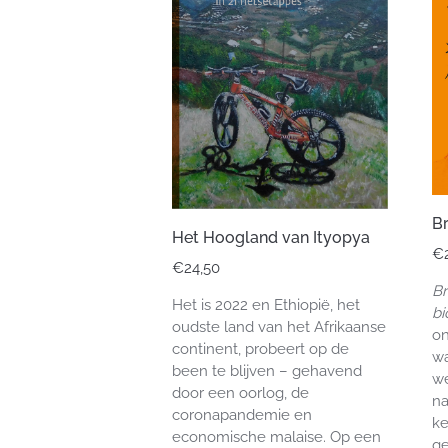
B
Het Hoogland van Ityopya
€
€
24,50
Br
Het is 2022 en Ethiopië, het
bi
oudste land van het Afrikaanse
on
continent, probeert op de
w
been te blijven – gehavend
w
door een oorlog, de
na
coronapandemie en
ke
economische malaise. Op een
ge