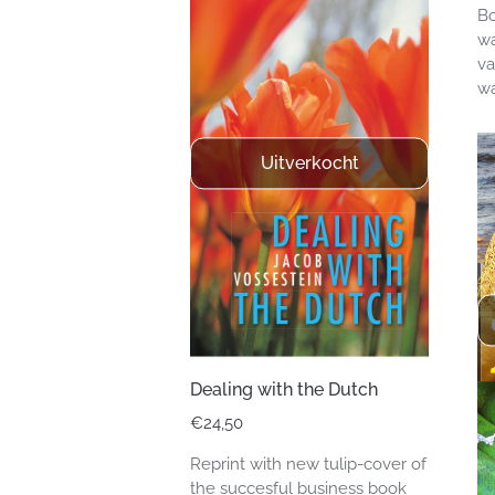
Bo
wa
va
wa
Uitverkocht
Dealing with the Dutch
€
24,50
Reprint with new tulip-cover of
the succesful business book