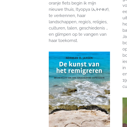
oranje fiets begin ik mijn
vo
nieuwe thuis, Ityopya (ኢትዮጵያ),
ee
te verkennen, haar
ui
landschappen, regio’s, religies,
he
culturen, talen, geschiedenis …
ba
en glimpen op te vangen van
J
haar toekomst.
bo
op
bo
ie
in
en
19
cu