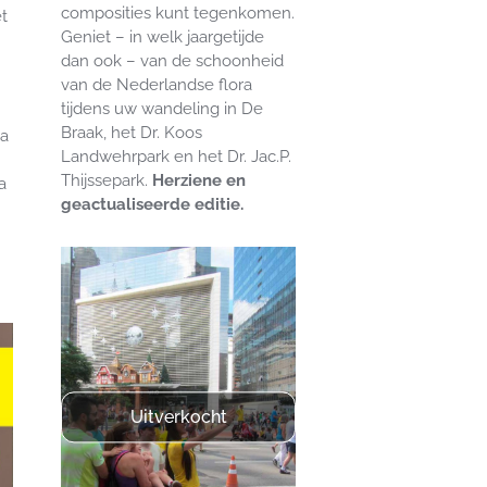
composities kunt tegenkomen.
t
Geniet – in welk jaargetijde
dan ook – van de schoonheid
van de Nederlandse flora
tijdens uw wandeling in De
Braak, het Dr. Koos
ia
Landwehrpark en het Dr. Jac.P.
Thijssepark.
Herziene en
a
geactualiseerde editie.
Uitverkocht