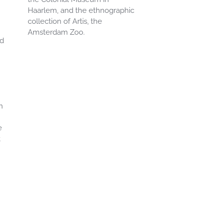
Haarlem, and the ethnographic
collection of Artis, the
Amsterdam Zoo.
nd
n
e
t