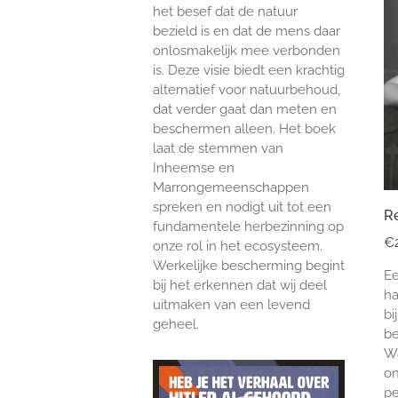
het besef dat de natuur
bezield is en dat de mens daar
onlosmakelijk mee verbonden
is. Deze visie biedt een krachtig
alternatief voor natuurbehoud,
dat verder gaat dan meten en
beschermen alleen. Het boek
laat de stemmen van
Inheemse en
Marrongemeenschappen
spreken en nodigt uit tot een
Re
fundamentele herbezinning op
€
onze rol in het ecosysteem.
Werkelijke bescherming begint
Ee
bij het erkennen dat wij deel
ha
uitmaken van een levend
bi
geheel.
be
Wa
on
pe