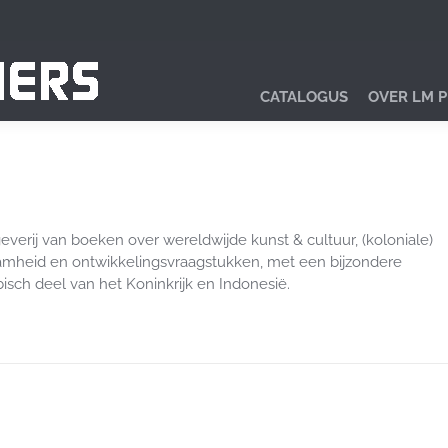
CATALOGUS
OVER LM 
everij van boeken over wereldwijde kunst & cultuur, (koloniale)
aamheid en ontwikkelingsvraagstukken, met een bijzondere
bisch deel van het Koninkrijk en Indonesië.