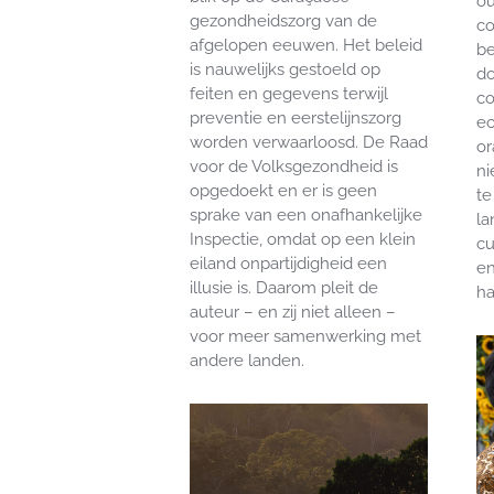
ou
gezondheidszorg van de
co
afgelopen eeuwen. Het beleid
be
is nauwelijks gestoeld op
do
feiten en gegevens terwijl
c
preventie en eerstelijnszorg
ec
worden verwaarloosd. De Raad
or
voor de Volksgezondheid is
ni
opgedoekt en er is geen
te
sprake van een onafhankelijke
la
Inspectie, omdat op een klein
cu
eiland onpartijdigheid een
en
illusie is. Daarom pleit de
ha
auteur – en zij niet alleen –
voor meer samenwerking met
andere landen.