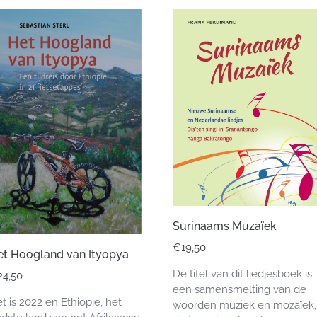
Surinaams Muzaïek
€
19,50
et Hoogland van Ityopya
De titel van dit liedjesboek is
24,50
een samensmelting van de
t is 2022 en Ethiopië, het
woorden muziek en mozaïek,