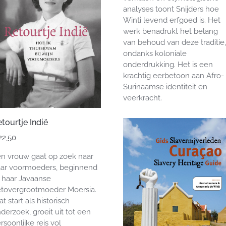
analyses toont Snijders hoe
Winti levend erfgoed is. Het
werk benadrukt het belang
van behoud van deze traditie,
ondanks koloniale
onderdrukking. Het is een
krachtig eerbetoon aan Afro-
Surinaamse identiteit en
veerkracht.
tourtje Indië
22,50
n vrouw gaat op zoek naar
ar voormoeders, beginnend
j haar Javaanse
tovergrootmoeder Moersia.
t start als historisch
derzoek, groeit uit tot een
rsoonlijke reis vol