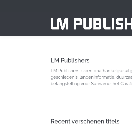
LM Publishers
LM Publishers is een onafhankelijke uitg
geschiedenis, landeninformatie, duurz
belangstelling voor Suriname, het Caraï
Recent verschenen titels