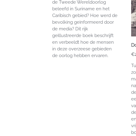
de Tweede Wereldoorlog
beleefd in Suriname en het
Caribisch gebied? Hoe werd de
bevolking geïnformeerd door
de media? Dit rijk
geïllustreerde boek beschrijft
en verbeeldt hoe de mensen
D
in deze overzeese gebieden
€
de oorlog hebben ervaren.
Tu
zo
ma
na
de
ee
va
de
en
vr
bo