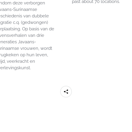
past
about
70
locations
.
ondom deze verborgen
vaans-Surinaamse
schiedenis van dubbele
gratie c.q. (gedwongen)
rplaatsing. Op basis van de
vensverhalen van drie
neraties Javaans-
rinaamse vrouwen, wordt
rugkeken op hun leven,
rijd, veerkracht en
erlevingskunst.