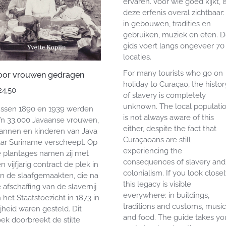
ervaren. Voor wie goed kijkt, i
deze erfenis overal zichtbaar:
in gebouwen, tradities en
gebruiken, muziek en eten. 
gids voert langs ongeveer 70
locaties.
For
many
tourists
who
go
on
oor vrouwen gedragen
holiday
to
Cura
çao
,
the
histor
24,50
of slavery
is
completely
unknown
.
The
local
populati
ssen 1890 en 1939 werden
is
not
always
aware
of
this
’n 33.000 Javaanse vrouwen,
either
,
despite
the
fact
that
nnen en kinderen van Java
Cura
çaoans
are
still
ar Suriname verscheept. Op
experiencing
the
 plantages namen zij met
consequences
of
slavery
and
n vijfjarig contract de plek in
colonialism
.
If
you
look
closel
n de slaafgemaakten, die na
this
legacy
is
visible
 afschaffing van de slavernij
everywhere
:
in
buildings
,
 het Staatstoezicht in 1873 in
traditions
and
customs
,
music
ijheid waren gesteld. Dit
and
food
.
The
guide
takes
yo
ek doorbreekt de stilte