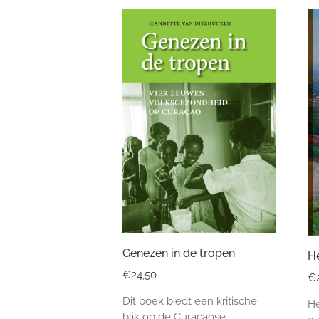
Genezen in de tropen
H
€
24,50
€
Dit boek biedt een kritische
He
blik op de Curaçaose