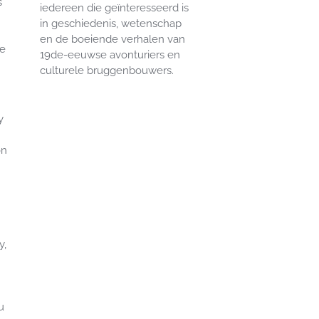
s
iedereen die geïnteresseerd is
in geschiedenis, wetenschap
en de boeiende verhalen van
De
19de-eeuwse avonturiers en
culturele bruggenbouwers.
y
on
y
,
u