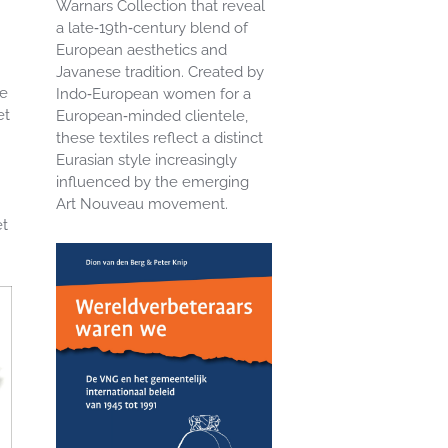
Warnars Collection that reveal
a late‑19th‑century blend of
European aesthetics and
Javanese tradition. Created by
ve
Indo‑European women for a
et
European‑minded clientele,
these textiles reflect a distinct
Eurasian style increasingly
influenced by the emerging
Art Nouveau movement.
et