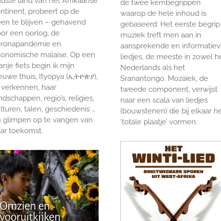
dste land van het Afrikaanse
de twee kernbegrippen
ntinent, probeert op de
waarop de hele inhoud is
en te blijven – gehavend
gebaseerd. Het eerste begrip
or een oorlog, de
muziek treft men aan in
oronapandemie en
aansprekende en informatie
onomische malaise. Op een
liedjes, de meeste in zowel h
anje fiets begin ik mijn
Nederlands als het
euwe thuis, Ityopya (ኢትዮጵያ),
Sranantongo. Mozaïek, de
 verkennen, haar
tweede component, verwijst
ndschappen, regio’s, religies,
naar een scala van liedjes
lturen, talen, geschiedenis …
(bouwstenen) die bij elkaar h
 glimpen op te vangen van
‘totale plaatje’ vormen.
ar toekomst.