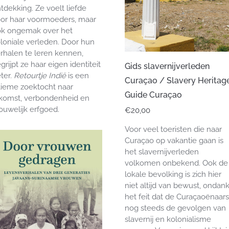
tdekking. Ze voelt liefde
or haar voormoeders, maar
k ongemak over het
loniale verleden. Door hun
rhalen te leren kennen,
grijpt ze haar eigen identiteit
Gids slavernijverleden
ter.
Retourtje Indië
is een
Curaçao / Slavery Heritag
tieme zoektocht naar
Guide Curaçao
komst, verbondenheid en
ouwelijk erfgoed.
€
20,00
Voor veel toeristen die naar
Curaçao op vakantie gaan is
het slavernijverleden
volkomen onbekend. Ook de
lokale bevolking is zich hier
niet altijd van bewust, ondan
het feit dat de Curaçaoënaars
nog steeds de gevolgen van
slavernij en kolonialisme