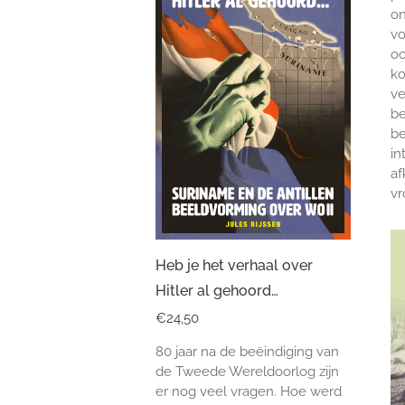
on
vo
oo
ko
ve
be
be
in
af
vr
Heb je het verhaal over
Hitler al gehoord…
€
24,50
80 jaar na de beëindiging van
de Tweede Wereldoorlog zijn
er nog veel vragen. Hoe werd