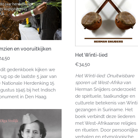
zien en vooruitkijken
Het Winti-lied
24,50
€
34,50
 dit gedenkboek kijken we
Het Winti-lied: Onuitwisbare
rug op de laatste 5 jaar van
sporen uit West-Afrika
van
 Nationale Herdenking 15
Herman Snijders onderzoekt
gustus 1945 bij het Indisch
de spirituele, taalkundige en
onument in Den Haag.
culturele betekenis van Winti
gezangen in Suriname. Het
boek verbindt deze liederen
met West-Afrikaanse religies
en rituelen. Door persoonlijke
verhalen en etymologische