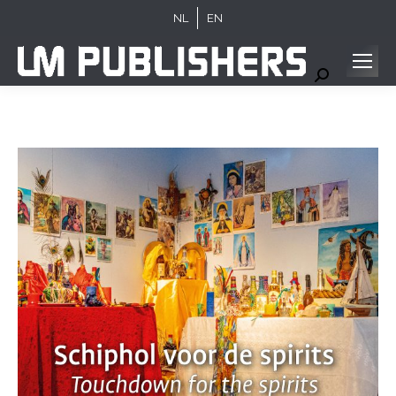
NL
EN
Search: