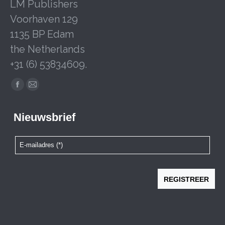
LM Publishers
Voorhaven 129
1135 BP Edam
the Netherlands
+31 (6) 53834609.
Facebook
Mail
page
page
opens
opens
in
in
new
new
window
window