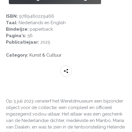
spirits/Touchdown
for
the
ISBN:
9789460229466
spirits
Taal:
Nederlands en English
aantal
Bindwijze:
paperback
Pagina's:
56
Publicatiejaar:
2025
Category:
Kunst & Cultuur
Op 5 juli 2023 verwierf het Wereldmuseum een bijzonder
object voor de collectie: een compleet en officieel
ingezegend vodou-altaar. Het altaar was een geschenk
van de Nederlandse dichter, mediëviste en Manbo, Maria
van Daalen, en was te zien in de tentoonstelling Helende