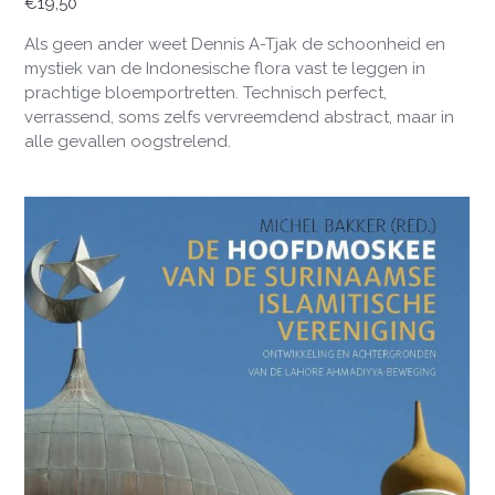
€
19,50
Als geen ander weet Dennis A-Tjak de schoonheid en
mystiek van de Indonesische flora vast te leggen in
prachtige bloemportretten. Technisch perfect,
verrassend, soms zelfs vervreemdend abstract, maar in
alle gevallen oogstrelend.