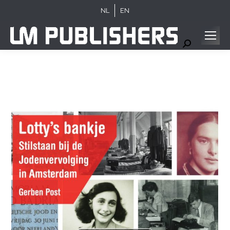
NL
EN
Search: