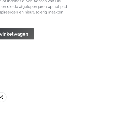
 of Indonesië, van Adriaan van Dis,
en die de afgelopen jaren op het pad
spireerden en nieuwsgierig maakten
 winkelwagen