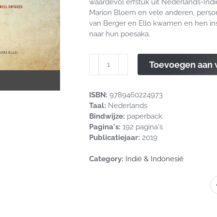
waardevol erfstuk uit Nederlands-Indië
Marion Bloem en vele anderen, person
van Berger en Ello kwamen en hen in
naar hun poesaka.
De
Toevoegen aan
lange
reis
van
ISBN:
9789460224973
de
Taal:
Nederlands
Poesaka
Bindwijze:
paperback
aantal
Pagina's:
192 pagina's
Publicatiejaar:
2019
Category:
Indië & Indonesië