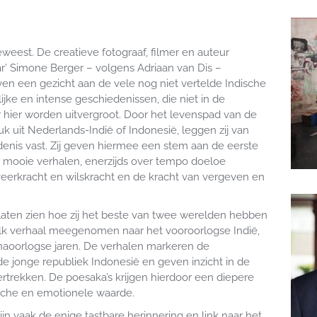
weest. De creatieve fotograaf, filmer en auteur
r’ Simone Berger – volgens Adriaan van Dis –
en een gezicht aan de vele nog niet vertelde Indische
ijke en intense geschiedenissen, die niet in de
r hier worden uitvergroot. Door het levenspad van de
k uit Nederlands-Indië of Indonesië, leggen zij van
denis vast. Zij geven hiermee een stem aan de eerste
jn mooie verhalen, enerzijds over tempo doeloe
 veerkracht en wilskracht en de kracht van vergeven en
laten zien hoe zij het beste van twee werelden hebben
elk verhaal meegenomen naar het vooroorlogse Indië,
 naoorlogse jaren. De verhalen markeren de
e jonge republiek Indonesië en geven inzicht in de
rtrekken. De poesaka’s krijgen hierdoor een diepere
sche en emotionele waarde.
jn vaak de enige tastbare herinnering en link naar het