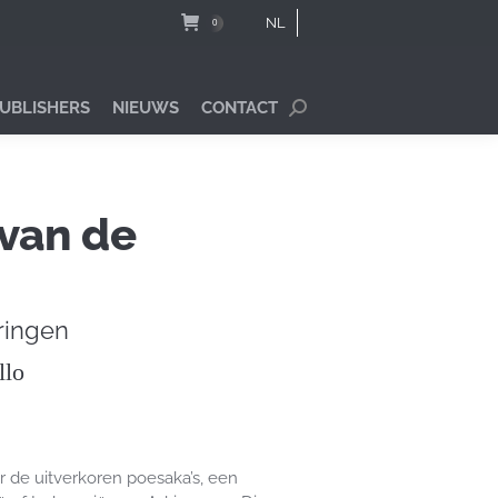
NL
0
PUBLISHERS
NIEUWS
CONTACT
Search:
 van de
ringen
llo
r de uitverkoren poesaka’s, een