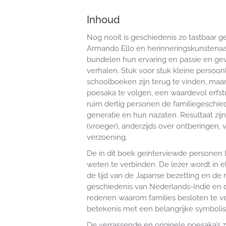
Inhoud
Nog nooit is geschiedenis zo tastbaar ge
Armando Ello en herinneringskunstenaa
bundelen hun ervaring en passie en gev
verhalen. Stuk voor stuk kleine persoonl
schoolboeken zijn terug te vinden, maa
poesaka te volgen, een waardevol erfstu
ruim dertig personen de familiegeschie
generatie en hun nazaten. Resultaat zi
(vroeger), anderzijds over ontberingen,
verzoening.
De in dit boek geïnterviewde personen 
weten te verbinden. De lezer wordt in 
de tijd van de Japanse bezetting en de
geschiedenis van Nederlands-Indië en d
redenen waarom families besloten te ve
betekenis met een belangrijke symboli
De verrassende en originele poesaka’s zi