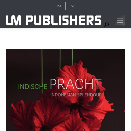
NL
EN
Search: