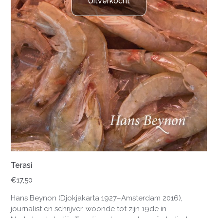
Uitverkocht
Terasi
€
17,50
Hans Beynon (Djokjakarta 1927–Amsterdam 2016),
journalist en schrijver, woonde tot zijn 19de in