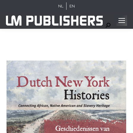
NL
EN
Search: