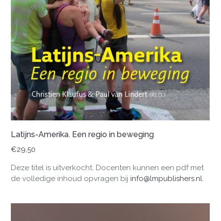
Latijns-Amerika. Een regio in beweging
€
29,50
Deze titel is uitverkocht. Docenten kunnen een pdf met
de volledige inhoud opvragen bij
info@lmpublishers.nl
.