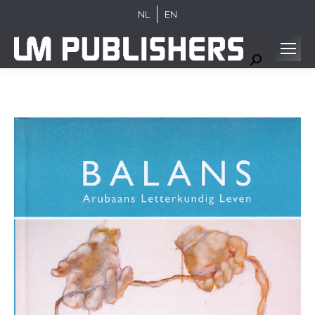
NL
EN
Search: