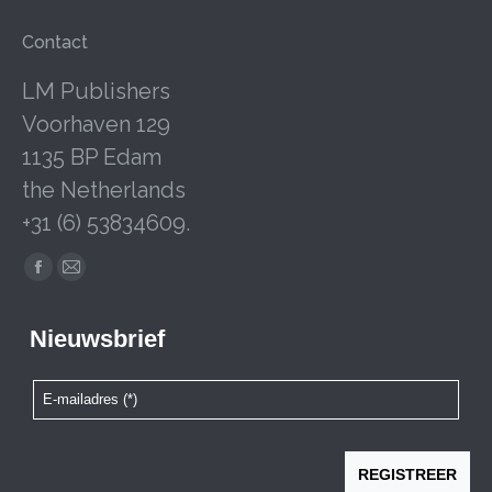
Contact
LM Publishers
Voorhaven 129
1135 BP Edam
the Netherlands
+31 (6) 53834609.
Facebook
Mail
page
page
opens
opens
in
in
new
new
window
window