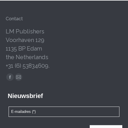
Contact
LM Publishers
Voorhaven 129
1135 BP Edam
the Netherlands
+31 (6) 53834609.
Facebook
Mail
page
page
opens
opens
in
in
new
new
window
window