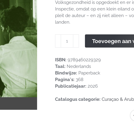
Volksgezondheid is opgedoekt en er i
Inspectie, omdat op een klein eiland on
pleit de auteur – en zij niet alleen 
landen.
Genezen
Toevoegen aan
in
de
tropen
ISBN:
9789460229329
aantal
Taal:
Nederlands
Bindwijze:
Paperback
Pagina's:
368
Publicatiejaar:
2026
Catalogus categorie:
Curaçao & Aru