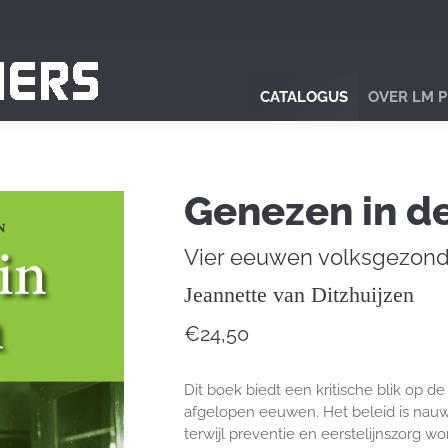
CATALOGUS
OVER LM 
Genezen in d
Vier eeuwen volksgezond
Jeannette van Ditzhuijzen
€
24,50
Dit boek biedt een kritische blik op 
afgelopen eeuwen. Het beleid is nauw
terwijl preventie en eerstelijnszorg 