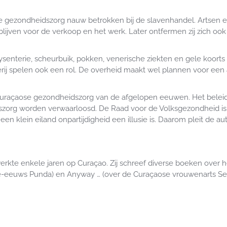
 gezondheidszorg nauw betrokken bij de slavenhandel. Artsen en
blijven voor de verkoop en het werk. Later ontfermen zij zich o
ysenterie, scheurbuik, pokken, venerische ziekten en gele koorts
aderij spelen ook een rol. De overheid maakt wel plannen voor e
e Curaçaose gezondheidszorg van de afgelopen eeuwen. Het beleid 
jnszorg worden verwaarloosd. De Raad voor de Volksgezondheid i
en klein eiland onpartijdigheid een illusie is. Daarom pleit de aut
rkte enkele jaren op Curaçao. Zij schreef diverse boeken over h
de-eeuws Punda) en Anyway … (over de Curaçaose vrouwenarts Ser
.