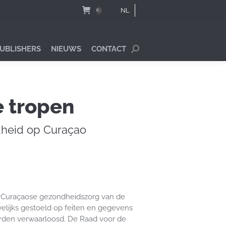
NL
0
PUBLISHERS
NIEUWS
CONTACT
Search:
e tropen
heid op Curaçao
de Curaçaose gezondheidszorg van de
elijks gestoeld op feiten en gegevens
worden verwaarloosd. De Raad voor de