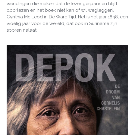
wendingen die maken dat de lezer gespannen blijft
doorlezen en het boek niet kan of wil wegleggen’,
Cynthia Mc Leod in De Ware Tijd. Het is het jaar 1848, een
woelig jaar voor de wereld, dat ook in Suriname zijn
sporen nalaat.