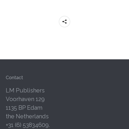
Contact
LM Publishers
Voorhaven 129
1135 BP Edam
the Netherlands
+31 (6) 53834609.