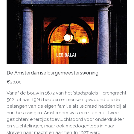
De Amsterdamse burgemeesterswoning
€
20,00
Vanaf de bouw in 1672 van het ‘stadspaleis’ Herengracht
502 tot aan 1926 hebben er mensen gewoond die de
belangen van de eigen familie als leidraad hadden bij al
hun beslissingen. Amsterdam was een stad met twee
gezichten: enerzijds toevluchtsoord voor onderdrukten
en vluchtelingen, maar ook meedogenloos in haar
streven naar macht en aanzien. In 1927 werd