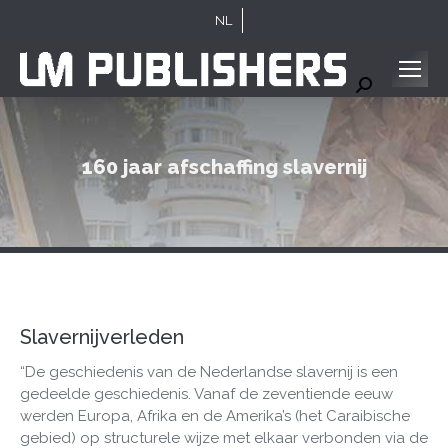
NL
Search:
160 jaar afschaffing slavernij
Slavernijverleden
“De geschiedenis van de Nederlandse slavernij is een
gedeelde geschiedenis. Vanaf de zeventiende eeuw
werden Europa, Afrika en de Amerika’s (het Caraibische
gebied) op structurele wijze met elkaar verbonden via de