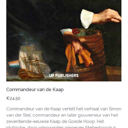
Commandeur van de Kaap
€
24,50
Commandeur van de Kaap vertelt het verhaal van Simon
van der Stel, commandeur en later gouverneur van het
zeventiende-eeuwse Kaap de Goede Hoop. Het
idyllische, door wijngaarden omgeven Stellenbosch is