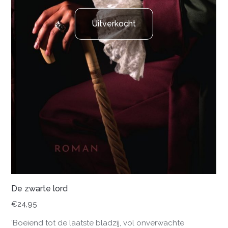
Uitverkocht
De zwarte lord
€
24,95
‘Boeiend tot de laatste bladzij, vol onverwachte