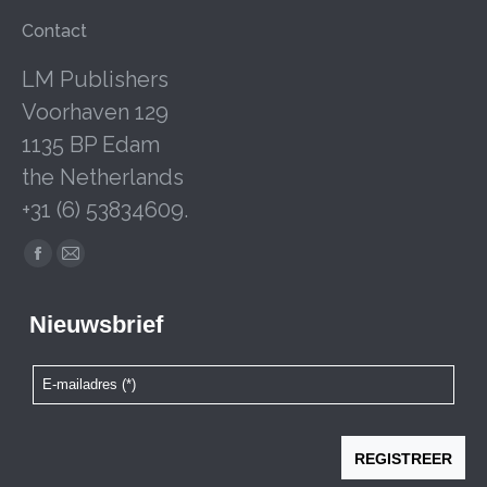
Contact
LM Publishers
Voorhaven 129
1135 BP Edam
the Netherlands
+31 (6) 53834609.
Facebook
Mail
page
page
opens
opens
in
in
new
new
window
window