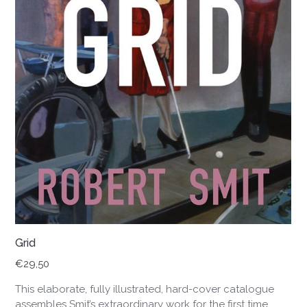
Grid
€
29,50
This elaborate, fully illustrated, hard-cover catalogue
assembles Smit’s extraordinary work for the first time,