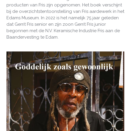
producten van Fris zijn opgenomen. Het boek verschijnt
bij de overzichtstentoonstelling van Fris aardewerk in het
Edams Museum. In 2022 is het namelijk 75 jaar geleden
dat Gerrit Fris senior en zijn zoon Gerrit Fris junior
begonnen met de N.V. Keramische Industrie Fris aan de
Baandervesting te Edam.