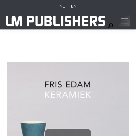
NL
EN
Search: