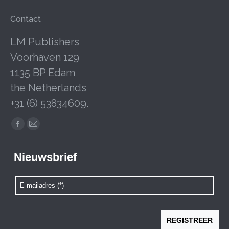
Contact
LM Publishers
Voorhaven 129
1135 BP Edam
the Netherlands
+31 (6) 53834609.
Facebook
Mail
page
page
opens
opens
in
in
new
new
window
window