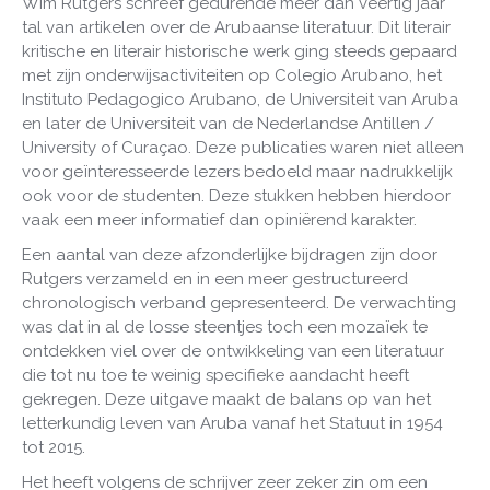
Wim Rutgers schreef gedurende meer dan veertig jaar
tal van artikelen over de Arubaanse literatuur. Dit literair
kritische en literair historische werk ging steeds gepaard
met zijn onderwijsactiviteiten op Colegio Arubano, het
Instituto Pedagogico Arubano, de Universiteit van Aruba
en later de Universiteit van de Nederlandse Antillen /
University of Curaçao. Deze publicaties waren niet alleen
voor geïnteresseerde lezers bedoeld maar nadrukkelijk
ook voor de studenten. Deze stukken hebben hierdoor
vaak een meer informatief dan opiniërend karakter.
Een aantal van deze afzonderlijke bijdragen zijn door
Rutgers verzameld en in een meer gestructureerd
chronologisch verband gepresenteerd. De verwachting
was dat in al de losse steentjes toch een mozaïek te
ontdekken viel over de ontwikkeling van een literatuur
die tot nu toe te weinig specifieke aandacht heeft
gekregen. Deze uitgave maakt de balans op van het
letterkundig leven van Aruba vanaf het Statuut in 1954
tot 2015.
Het heeft volgens de schrijver zeer zeker zin om een