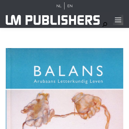
NL
EN
Search: