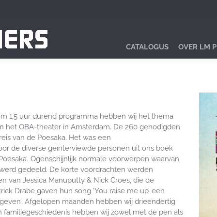
CATALOGUS
OVER LM 
ruim 1,5 uur durend programma hebben wij het thema
n in het OBA-theater in Amsterdam.
De 260 genodigden
is van de Poesaka. Het was een
e diverse geïnterviewde personen uit ons boek
‘Poesaka’. Ogenschijnlijk normale voorwerpen waarvan
werd gedeeld. De korte voordrachten werden
n van Jessica Manuputty & Nick Croes, die de
rick Drabe gaven hun song ‘You raise me up’ een
geven’. Afgelopen maanden hebben wij drieëndertig
 familiegeschiedenis hebben wij zowel met de pen als