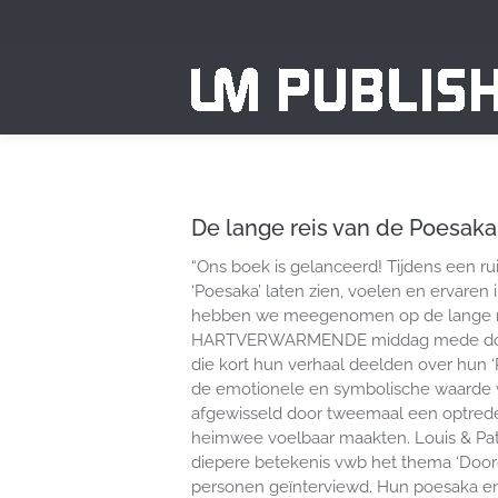
De lange reis van de Poesaka
“Ons boek is gelanceerd! Tijdens een 
‘Poesaka’ laten zien, voelen en ervare
hebben we meegenomen op de lange re
HARTVERWARMENDE middag mede door d
die kort hun verhaal deelden over hun 
de emotionele en symbolische waarde 
afgewisseld door tweemaal een optrede
heimwee voelbaar maakten. Louis & Pat
diepere betekenis vwb het thema ‘Door
personen geïnterviewd. Hun poesaka en