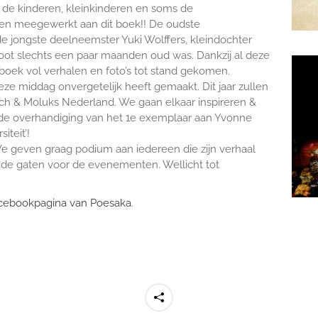
de kinderen, kleinkinderen en soms de
en meegewerkt aan dit boek!! De oudste
de jongste deelneemster Yuki Wolffers, kleindochter
hoot slechts een paar maanden oud was. Dankzij al deze
boek vol verhalen en foto’s tot stand gekomen.
ze middag onvergetelijk heeft gemaakt. Dit jaar zullen
isch & Moluks Nederland. We gaan elkaar inspireren &
ij de overhandiging van het 1e exemplaar aan Yvonne
iteit’!
e geven graag podium aan iedereen die zijn verhaal
 de gaten voor de evenementen. Wellicht tot
cebookpagina van Poesaka
.