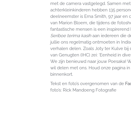
met de camera vastgelegd. Samen met 
achterkleinkinderen hebben 135 person
deelneemster is Erna Smith, 97 jaar en 
van Marion Bloem, die tijdens de fotos
fantastische mensen is een inspirerend 
Seriboe terima kasih
aan iedereen die de
jullie ons regelmatig ontmoeten in Ind
verhalen delen. Zoals Joty ter Kulve b
van Genugten (IHC) zei: ‘Eenheid in divers
We zijn benieuwd naar jouw Poesaka! W
wil delen met ons. Houd onze pagina in
binnenkort.
Tekst en foto’s overgenomen van de
Fa
foto’s: Rick Mandoeng Fotografie