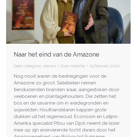
Naar het eind van de Amazone
Geen categorie
,
nieuws
Door
redactie
25 februari 2020
Nog nooit waren de bedreigingen voor de
Amazone zo groot. Satellieten nemen
tienduizenden branden waar, aangestoken door
veeboeren en plantagehouders. Die zetten het
bos en de savanne om in weidegronden en
sojavelden. Houthandelaren kappen grote
stukken uit het regenwoud. Econoom en Latijns-
Amerika specialist Pitou van Dijck neemt de lezer
mee op zijn enerverende tocht dwars door het
Amazonegebied, van Bolivia tot Suriname.