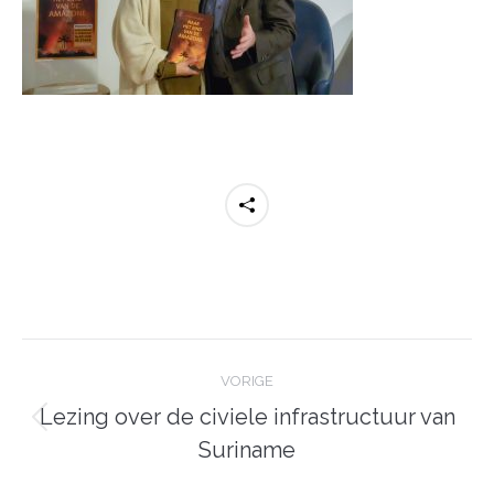
Post
navigation
VORIGE
Lezing over de civiele infrastructuur van
Previous
Suriname
post: