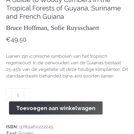
Tropical Forests of Guyana, Suriname
and French Guiana
Bruce Hoffman, Sofie Ruysschaert
€
49,50
Lianen zijn iconische symbolen van het tropisch
regenwoud. In de oerwouden van de Guianas bestaat
25-45% van de vegetatie uit deze houtige klimplanten. Dit
standaardwerk behandelt bijna 400 soorten lianen
Lianas
of
the
Toevoegen aan winkelwagen
Guianas
aantal
ISBN:
9789460222245
Taal:
Engels