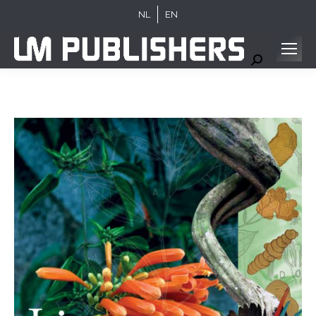
NL
EN
Search: