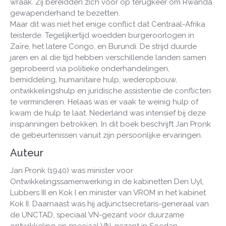
wraak. Zij bereidden zich voor op terugkeer om Rwanda
gewapenderhand te bezetten.
Maar dit was niet het enige conflict dat Centraal-Afrika
teisterde. Tegelijkertijd woedden burgeroorlogen in
Zaïre, het latere Congo, en Burundi. De strijd duurde
jaren en al die tijd hebben verschillende landen samen
geprobeerd via politieke onderhandelingen,
bemiddeling, humanitaire hulp, wederopbouw,
ontwikkelingshulp en juridische assistentie de conflicten
te verminderen. Helaas was er vaak te weinig hulp of
kwam de hulp te laat. Nederland was intensief bij deze
inspanningen betrokken. In dit boek beschrijft Jan Pronk
de gebeurtenissen vanuit zijn persoonlijke ervaringen.
Auteur
Jan Pronk (1940) was minister voor
Ontwikkelingssamenwerking in de kabinetten Den Uyl,
Lubbers III en Kok I en minister van VROM in het kabinet
Kok II. Daarnaast was hij adjunctsecretaris-generaal van
de UNCTAD, speciaal VN-gezant voor duurzame