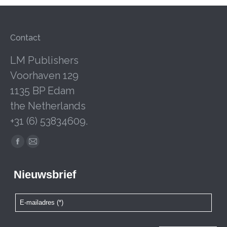
Contact
LM Publishers
Voorhaven 129
1135 BP Edam
the Netherlands
+31 (6) 53834609.
Facebook
Mail
page
page
opens
opens
in
in
new
new
window
window