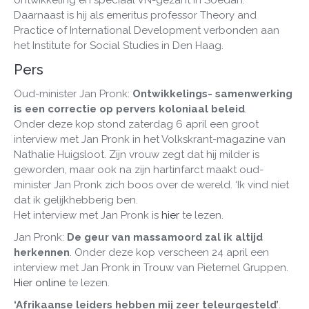
ontwikkeling en speciaal VN-gezant in Soedan.
Daarnaast is hij als emeritus professor Theory and
Practice of International Development verbonden aan
het Institute for Social Studies in Den Haag.
Pers
Oud-minister Jan Pronk:
Ontwikkelings- samenwerking
is een correctie op pervers koloniaal beleid
.
Onder deze kop stond zaterdag 6 april een groot
interview met Jan Pronk in het Volkskrant-magazine van
Nathalie Huigsloot. Zijn vrouw zegt dat hij milder is
geworden, maar ook na zijn hartinfarct maakt oud-
minister Jan Pronk zich boos over de wereld. ‘Ik vind niet
dat ik gelijkhebberig ben.
Het interview met Jan Pronk is
hier
te lezen.
Jan Pronk:
De geur van massamoord zal ik altijd
herkennen
. Onder deze kop verscheen 24 april een
interview met Jan Pronk in Trouw van Pieternel Gruppen.
Hier online
te lezen.
‘Afrikaanse leiders hebben mij zeer teleurgesteld’
.