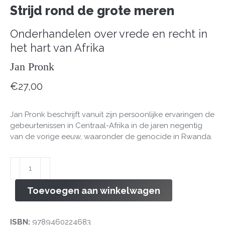
Strijd rond de grote meren
Onderhandelen over vrede en recht in
het hart van Afrika
Jan Pronk
€
27,00
Jan Pronk beschrijft vanuit zijn persoonlijke ervaringen de
gebeurtenissen in Centraal-Afrika in de jaren negentig
van de vorige eeuw, waaronder de genocide in Rwanda.
Strijd
rond
de
Toevoegen aan winkelwagen
grote
meren
aantal
ISBN:
9789460224683