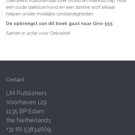
Oekraïens volksverhaal over moed en vriendschap. Hoe
een oude dakloze hond en een slimme wolf elkaar
helpen onder moeilijke omstandigheden.
De opbrengst van dit boek gaat naar Giro-555
Samen in actie voor Oekraïne!
Contact
LM Publishers
Voorhaven 129
1135 BP Edam
the Netherlands
+31 (6) 53834609.