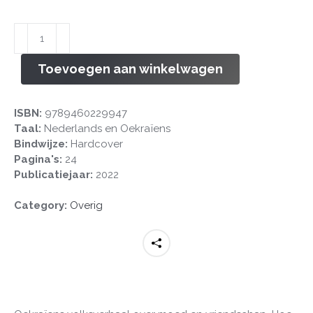
Serko
en
de
Toevoegen aan winkelwagen
wolf
aantal
ISBN:
9789460229947
Taal:
Nederlands en Oekraïens
Bindwijze:
Hardcover
Pagina's:
24
Publicatiejaar:
2022
Category:
Overig