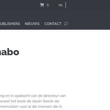
NL
0
PUBLISHERS
NIEUWS
CONTACT
Search:
nabo
ing en in opdracht van de directeur van
ewel het boek de slavin Seerie als
in memoriam voor al die mensen die in