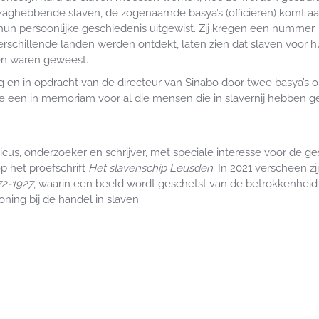
zaghebbende slaven, de zogenaamde basya’s (officieren) komt aan
n persoonlijke geschiedenis uitgewist. Zij kregen een nummer.
verschillende landen werden ontdekt, laten zien dat slaven voor
en waren geweest.
ng en in opdracht van de directeur van Sinabo door twee basya’s 
eite een in memoriam voor al die mensen die in slavernij hebben 
oricus, onderzoeker en schrijver, met speciale interesse voor de g
p het proefschrift
Het slavenschip Leusden.
In 2021 verscheen zi
72-1927
, waarin een beeld wordt geschetst van de betrokkenhei
ng bij de handel in slaven.