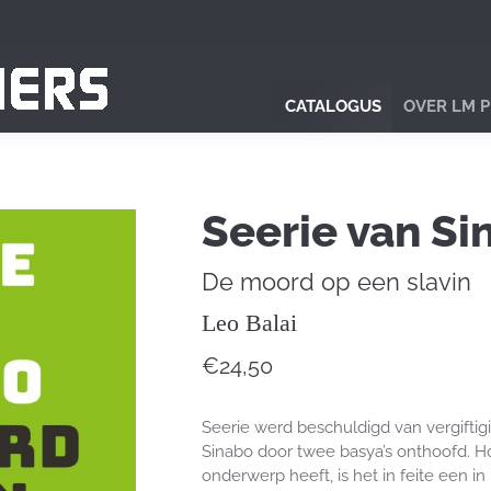
CATALOGUS
OVER LM 
Seerie van Si
De moord op een slavin
Leo Balai
€
24,50
Seerie werd beschuldigd van vergiftig
Sinabo door twee basya’s onthoofd. Ho
onderwerp heeft, is het in feite een 