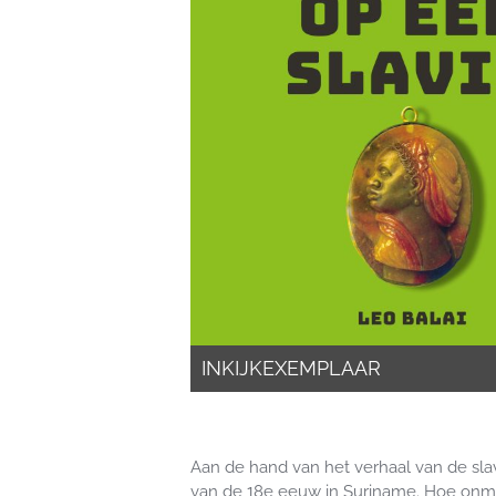
INKIJKEXEMPLAAR
Aan de hand van het verhaal van de slav
van de 18e eeuw in Suriname. Hoe onmen