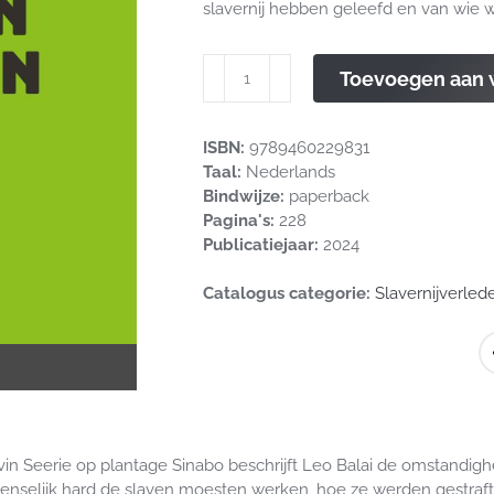
slavernij hebben geleefd en van wie 
Seerie
Toevoegen aan
van
Sinabo
aantal
ISBN:
9789460229831
Taal:
Nederlands
Bindwijze:
paperback
Pagina's:
228
Publicatiejaar:
2024
Catalogus categorie:
Slavernijverled
in Seerie op plantage Sinabo beschrijft Leo Balai de omstandigh
selijk hard de slaven moesten werken, hoe ze werden gestraft e