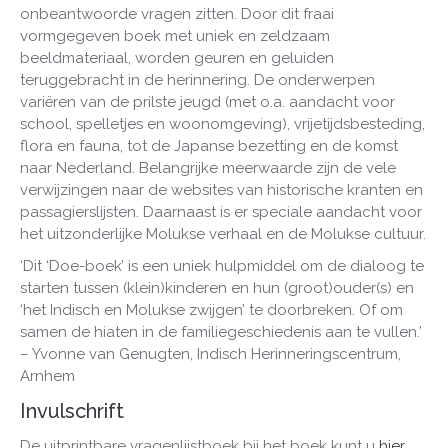
onbeantwoorde vragen zitten. Door dit fraai
vormgegeven boek met uniek en zeldzaam
beeldmateriaal, worden geuren en geluiden
teruggebracht in de herinnering. De onderwerpen
variëren van de prilste jeugd (met o.a. aandacht voor
school, spelletjes en woonomgeving), vrijetijdsbesteding,
flora en fauna, tot de Japanse bezetting en de komst
naar Nederland. Belangrijke meerwaarde zijn de vele
verwijzingen naar de websites van historische kranten en
passagierslijsten. Daarnaast is er speciale aandacht voor
het uitzonderlijke Molukse verhaal en de Molukse cultuur.
‘Dit ‘Doe-boek’ is een uniek hulpmiddel om de dialoog te
starten tussen (klein)kinderen en hun (groot)ouder(s) en
‘het Indisch en Molukse zwijgen’ te doorbreken. Of om
samen de hiaten in de familiegeschiedenis aan te vullen.’
– Yvonne van Genugten, Indisch Herinneringscentrum,
Arnhem
Invulschrift
De uitprintbare vragenlijstboek bij het boek kunt u
hier