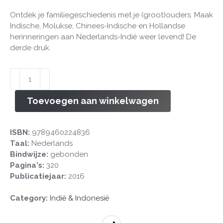
Ontdek je familiegeschiedenis met je (groot)ouders. Maak
Indische, Molukse, Chinees-Indische en Hollandse
herinneringen aan Nederlands-Indië weer levend! De
derde druk.
Istori
Kita
aantal
Toevoegen aan winkelwagen
ISBN:
9789460224836
Taal:
Nederlands
Bindwijze:
gebonden
Pagina's:
320
Publicatiejaar:
2016
Category:
Indië & Indonesië