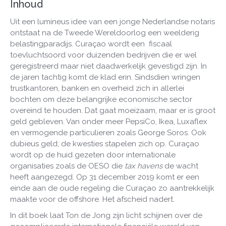
Inhoud
Uit een lumineus idee van een jonge Nederlandse notaris
ontstaat na de Tweede Wereldoorlog een weelderig
belastingparadijs. Curaçao wordt een fiscaal
toevluchtsoord voor duizenden bedrijven die er wel
geregistreerd maar niet daadwerkelijk gevestigd zijn. In
de jaren tachtig komt de klad erin. Sindsdien wringen
trustkantoren, banken en overheid zich in allerlei
bochten om deze belangrijke economische sector
overeind te houden. Dat gaat moeizaam, maar er is groot
geld gebleven. Van onder meer PepsiCo, Ikea, Luxaflex
en vermogende particulieren zoals George Soros. Ook
dubieus geld; de kwesties stapelen zich op. Curaçao
wordt op de huid gezeten door internationale
organisaties zoals de OESO die
tax havens
de wacht
heeft aangezegd. Op 31 december 2019 komt er een
einde aan de oude regeling die Curaçao zo aantrekkelijk
maakte voor de offshore. Het afscheid nadert.
In dit boek laat Ton de Jong zijn licht schijnen over de