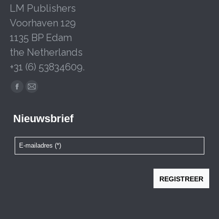
LM Publishers
Voorhaven 129
1135 BP Edam
the Netherlands
+31 (6) 53834609.
Facebook
Mail
page
page
opens
opens
in
in
new
new
window
window