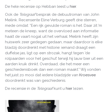
De hele recensie op Hebban leest u
hier
.
Ook de
Telegraaf
besprak de debuutroman van John
Meilink. Recensente Eline Verburg geeft drie sterren,
mede omdat: “Een rijk gevulde roman is het. Daar zit ’m
meteen de kneep, want de overvloed aan informatie
haalt de vaart nogal uit het verhaal. Meilink heeft zijn
huiswerk zeer gedegen gedaan, maar daardoor is elke
bladzij doordrenkt met historie: iemand draagt een
duffelse jas, ligt op een strozak, hangt tegen ’de
rolpaarden voor het geschut’ terwijl hij lauw bier uit een
aarden kruik drinkt. Overdaad, die het meer een
geschiedenisboek dan een roman maakt.” Wij vonden
het juist zo mooi dat iedere bladzijde van
Kroesvee
doordrenkt was van geschiedenis.
De recensie in de
Telegraaf
kunt u
hier
lezen.