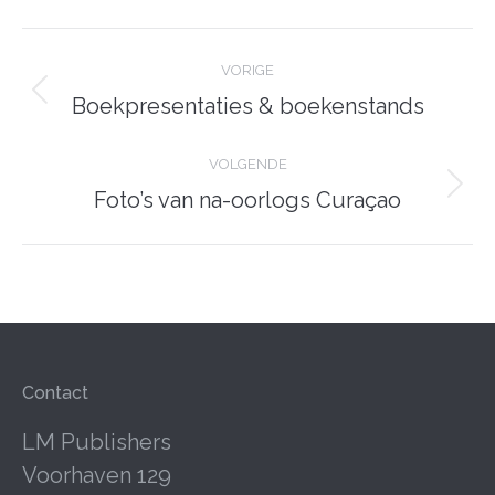
Post
navigation
VORIGE
Previous
Boekpresentaties & boekenstands
post:
VOLGENDE
Volgende
Foto’s van na-oorlogs Curaçao
pagina
Contact
LM Publishers
Voorhaven 129