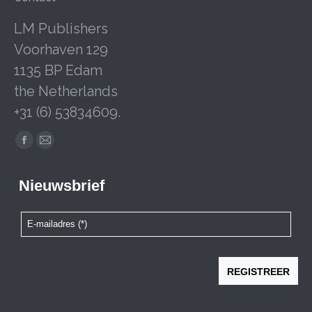
LM Publishers
Voorhaven 129
1135 BP Edam
the Netherlands
+31 (6) 53834609.
Facebook
Mail
page
page
opens
opens
in
in
new
new
window
window