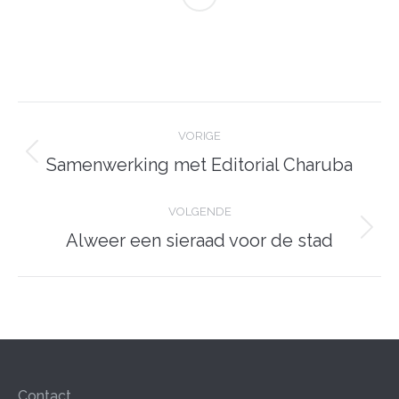
Post
navigation
VORIGE
Previous
Samenwerking met Editorial Charuba
post:
VOLGENDE
Volgende
Alweer een sieraad voor de stad
pagina
Contact