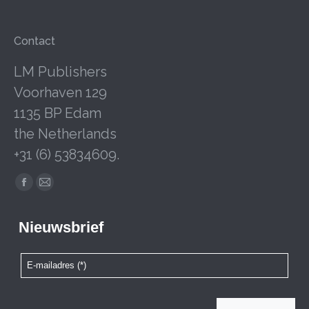
Contact
LM Publishers
Voorhaven 129
1135 BP Edam
the Netherlands
+31 (6) 53834609.
Facebook
Mail
page
page
opens
opens
in
in
new
new
window
window