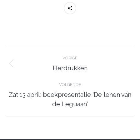
Post
navigation
VORIGE
Previous
Herdrukken
post:
VOLGENDE
Zat 13 april: boekpresentatie ‘De tenen van
Volgende
de Leguaan’
pagina